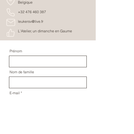
Belgique
+32 476 460 387
leukersv@live.fr
L'Atelier, un dimanche en Gaume
Prénom
Nom de famille
E-mail
Message